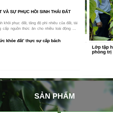
 VÀ SỰ PHỤC HỒI SINH THÁI ĐẤT
h khôi phục đất, tăng độ phì nhiêu của đất, tái
g cấp nguồn thức ăn cho nhiều loài động vật
ác hệ sinh thái đang hoạt động cả trên và dưới
ức khỏe đất' thực sự cấp bách
ể giun đất tái sinh!!!
iêng bị ngộ độc thuốc diệt cỏ - Hiệu
Lớp tập huấ
ẩm Sao Vàng Mekong (14/01/2021)
phòng trị b
3
SẢN PHẨM