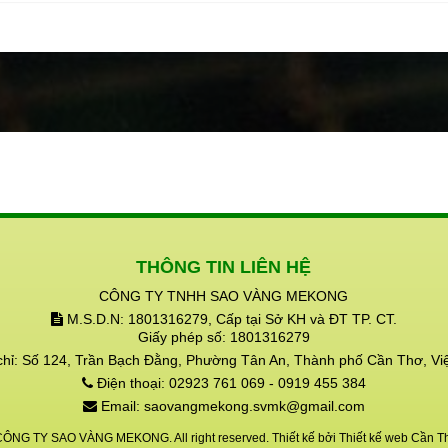
 trên và dưới mặt đất.
 vệ và tạo điều kiện để giun đất
!!
THÔNG TIN LIÊN HỆ
CÔNG TY TNHH SAO VÀNG MEKONG
M.S.D.N: 1801316279, Cấp tại Sở KH và ĐT TP. CT.
Giấy phép số: 1801316279
chỉ:
Số 124, Trần Bạch Đằng, Phường Tân An, Thành phố Cần Thơ, Vi
Điện thoại:
02923 761 069 - 0919 455 384
Email:
saovangmekong.svmk@gmail.com
CÔNG TY SAO VÀNG MEKONG. All right reserved. Thiết kế bởi
Thiết kế web Cần T