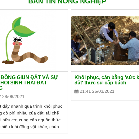
BẢN TIN NÔNG NGHIỆP
ĐỒNG GIUN ĐẤT VÀ SỰ
Khôi phục, cân bằng ‘sức 
HỒI SINH THÁI ĐẤT
đất' thực sự cấp bách
G
21:41 25/03/2021
2 28/06/2021
t đẩy nhanh quá trình khôi phục
g độ phì nhiêu của đất, tái chế
ải hữu cơ, cung cấp nguồn thức
nhiều loài động vật khác, chúng
ục hồi các hệ sinh thái đang hoạt