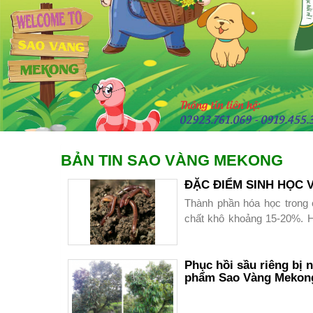
BẢN TIN SAO VÀNG MEKONG
ĐẶC ĐIỂM SINH HỌC
Thành phần hóa học trong
chất khô khoảng 15-20%. H
khô như sau :
+ Protein : 50-75%
Phục hồi sầu riêng bị 
phẩm Sao Vàng Mekong 
+ Lipid : 7- 10%