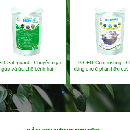
T Safeguard - Chuyên ngăn
BIOFIT Composting - Ch
gừa và ức chế bệnh hại
dùng cho ủ phân hữu cơ, p
: