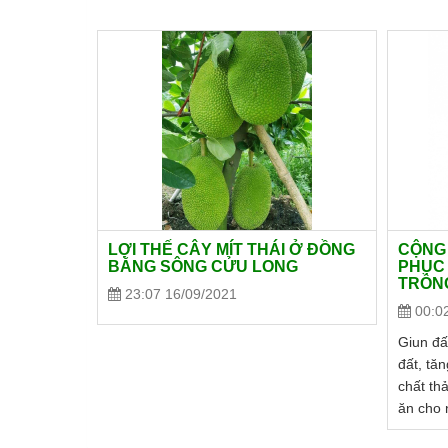
LỢI THẾ CÂY MÍT THÁI Ở ĐỒNG
CỘNG 
BẰNG SÔNG CỬU LONG
PHỤC 
TRỒN
23:07 16/09/2021
00:0
Giun đấ
đất, tăn
chất th
ăn cho 
giúp ph