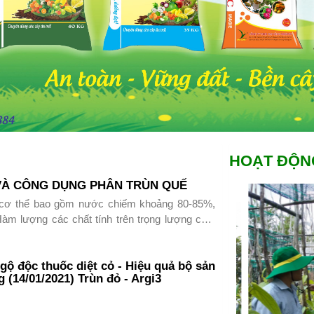
HOẠT ĐỘN
 VÀ CÔNG DỤNG PHÂN TRÙN QUẾ
 cơ thể bao gồm nước chiếm khoảng 80-85%,
àm lượng các chất tính trên trọng lượng chất
ngộ độc thuốc diệt cỏ - Hiệu quả bộ sản
(14/01/2021) Trùn đỏ - Argi3