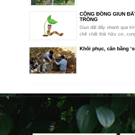
+ Chất đường : 12-14%
CỘNG ĐỒNG GIUN ĐẤT
TRỒNG
Giun đất đẩy nhanh quá trìn
chế chất thải hữu cơ, cun
khác, chúng giúp phục hồi c
mặt đất.
Khôi phục, cân bằng ‘s
Hãy bảo vệ và tạo điều kiện đ
Phục hồi sầu r
quả bộ sản ph
Trùn đỏ - Argi