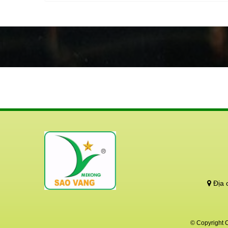
động cả
Hãy bảo
tái sinh!
Địa 
© Copyright 