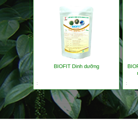
ng lúa và
BIOFIT Dinh dưỡng
BIOFI
 viên/bột)
n
:
: