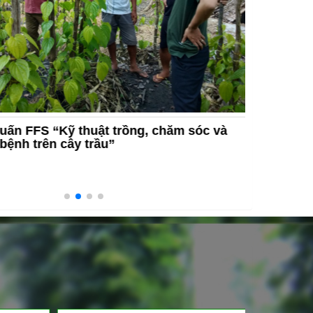
n FFS “Kỹ thuật trồng, chăm sóc và
Hội thảo
ệnh trên cây trầu”