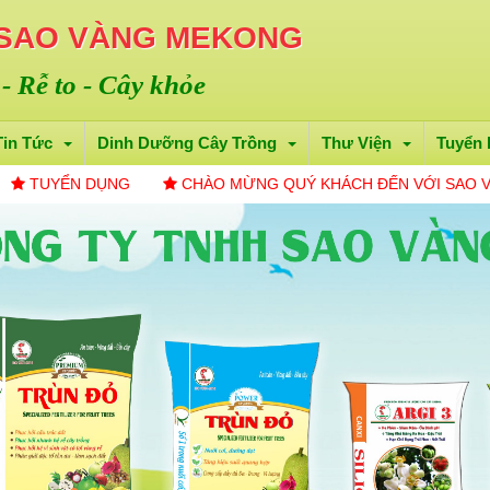
 SAO VÀNG MEKONG
 - Rễ to - Cây khỏe
Tin Tức
Dinh Dưỡng Cây Trồng
Thư Viện
Tuyển
ỤNG
CHÀO MỪNG QUÝ KHÁCH ĐẾN VỚI SAO VÀNG ME KON