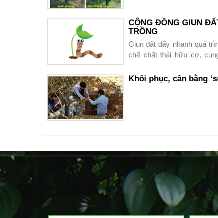
+ Chất đường : 12-14%
CỘNG ĐỒNG GIUN ĐẤT
TRỒNG
Giun đất đẩy nhanh quá trìn
chế chất thải hữu cơ, cun
khác, chúng giúp phục hồi c
mặt đất.
Khôi phục, cân bằng ‘s
Hãy bảo vệ và tạo điều kiện đ
Phục hồi sầu r
quả bộ sản ph
Trùn đỏ - Argi