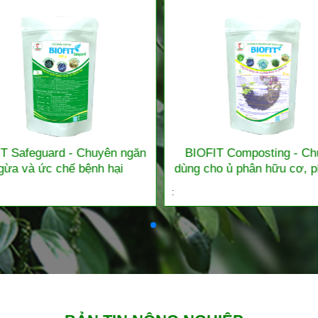
T Safeguard - Chuyên ngăn
BIOFIT Composting - Ch
gừa và ức chế bệnh hại
dùng cho ủ phân hữu cơ, p
: