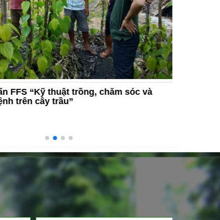
n FFS “Kỹ thuật trồng, chăm sóc và
Hội thảo
ệnh trên cây trầu”