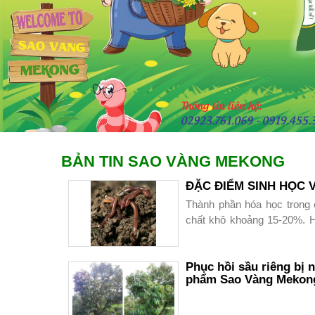
BẢN TIN SAO VÀNG MEKONG
ĐẶC ĐIỂM SINH HỌC
Thành phần hóa học trong
chất khô khoảng 15-20%. H
khô như sau :
+ Protein : 50-75%
Phục hồi sầu riêng bị 
phẩm Sao Vàng Mekong 
+ Lipid : 7- 10%