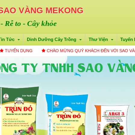
 SAO VÀNG MEKONG
 - Rễ to - Cây khỏe
Tin Tức
Dinh Dưỡng Cây Trồng
Thư Viện
Tuyển
ỤNG
CHÀO MỪNG QUÝ KHÁCH ĐẾN VỚI SAO VÀNG ME KON