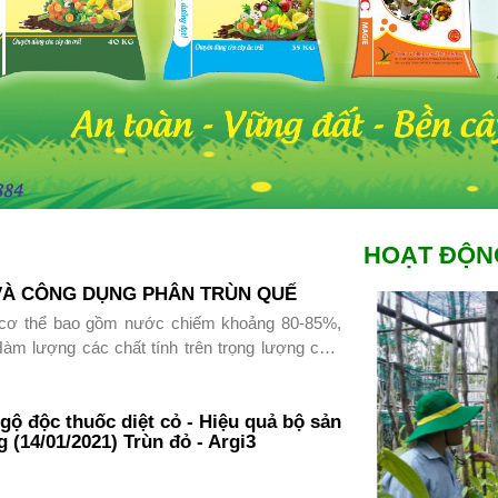
HOẠT ĐỘN
 VÀ CÔNG DỤNG PHÂN TRÙN QUẾ
 cơ thể bao gồm nước chiếm khoảng 80-85%,
àm lượng các chất tính trên trọng lượng chất
ngộ độc thuốc diệt cỏ - Hiệu quả bộ sản
(14/01/2021) Trùn đỏ - Argi3