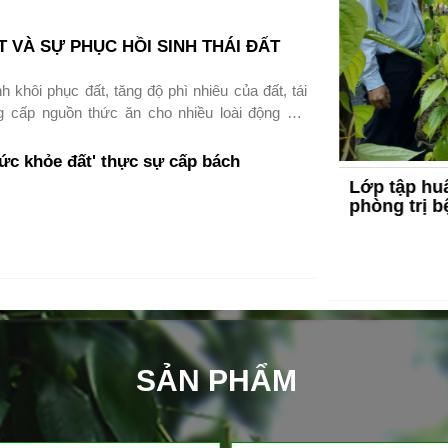
 VÀ SỰ PHỤC HỒI SINH THÁI ĐẤT
h khôi phục đất, tăng độ phì nhiêu của đất, tái
g cấp nguồn thức ăn cho nhiều loài động vật
ác hệ sinh thái đang hoạt động cả trên và dưới
ức khỏe đất' thực sự cấp bách
ể giun đất tái sinh!!!
iêng bị ngộ độc thuốc diệt cỏ - Hiệu
Lớp tập huấ
ẩm Sao Vàng Mekong (14/01/2021)
phòng trị b
3
SẢN PHẨM