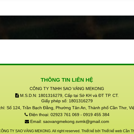
 trên và dưới mặt đất.
 vệ và tạo điều kiện để giun đất
!!
THÔNG TIN LIÊN HỆ
CÔNG TY TNHH SAO VÀNG MEKONG
M.S.D.N: 1801316279, Cấp tại Sở KH và ĐT TP. CT.
Giấy phép số: 1801316279
chỉ:
Số 124, Trần Bạch Đằng, Phường Tân An, Thành phố Cần Thơ, Vi
Điện thoại:
02923 761 069 - 0919 455 384
Email:
saovangmekong.svmk@gmail.com
CÔNG TY SAO VÀNG MEKONG. All right reserved. Thiết kế bởi
Thiết kế web Cần T