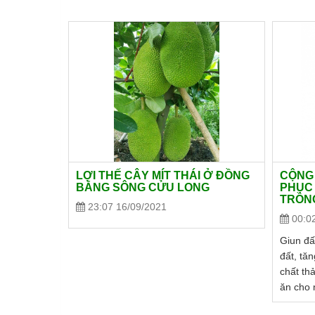
LỢI THẾ CÂY MÍT THÁI Ở ĐỒNG
CỘNG 
BẰNG SÔNG CỬU LONG
PHỤC 
TRỒN
23:07 16/09/2021
00:0
Giun đấ
đất, tăn
chất th
ăn cho 
giúp ph