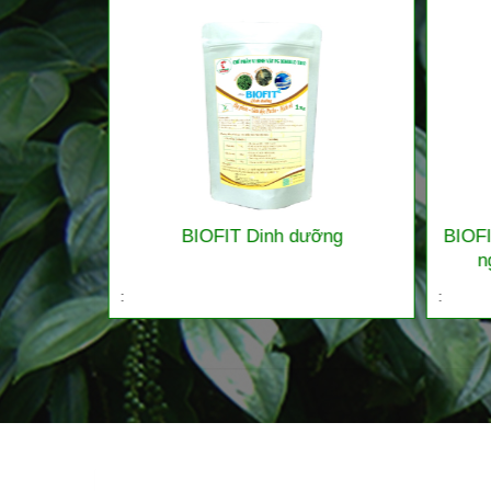
ng lúa và
BIOFIT Dinh dưỡng
BIOFI
 viên/bột)
n
:
: