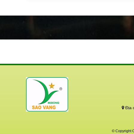
động cả
Hãy bảo
tái sinh!
Địa 
© Copyright 