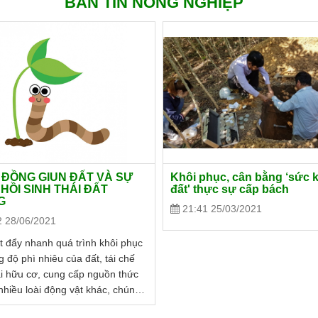
BẢN TIN NÔNG NGHIỆP
ĐỒNG GIUN ĐẤT VÀ SỰ
Khôi phục, cân bằng ‘sức 
HỒI SINH THÁI ĐẤT
đất' thực sự cấp bách
G
21:41 25/03/2021
2 28/06/2021
t đẩy nhanh quá trình khôi phục
g độ phì nhiêu của đất, tái chế
ải hữu cơ, cung cấp nguồn thức
nhiều loài động vật khác, chúng
ục hồi các hệ sinh thái đang hoạt