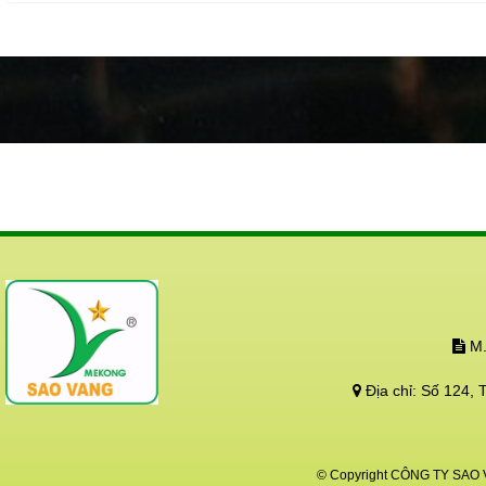
động cả trên và dưới
Hãy bảo vệ và tạo đi
tái sinh!!!
M.
Địa chỉ:
Số 124, 
© Copyright CÔNG TY SAO VÀ