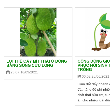
LỢI THẾ CÂY MÍT THÁI Ở ĐỒNG
CỘNG ĐỒNG GIU
BẰNG SÔNG CỬU LONG
PHỤC HỒI SINH 
TRỒNG
23:07 16/09/2021
00:02 28/06/2021
Giun đất đẩy nhanh 
đất, tăng độ phì nhiê
chất thải hữu cơ, c
ăn cho nhiều loài độ
giúp phục hồi các hệ