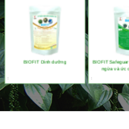
BIOFIT Dinh dưỡng
BIOFIT Safeguar
ngừa và ức 
:
: