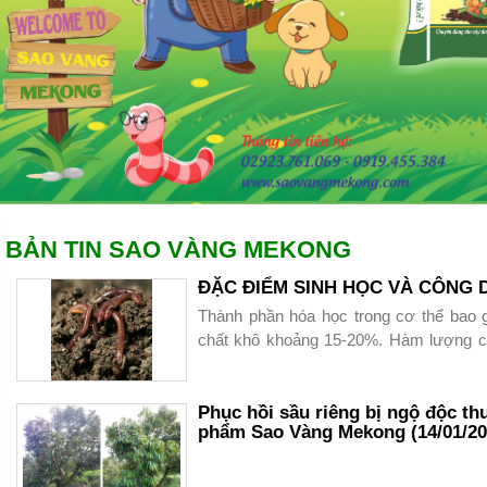
BẢN TIN SAO VÀNG MEKONG
ĐẶC ĐIỂM SINH HỌC VÀ CÔNG
Thành phần hóa học trong cơ thể bao
chất khô khoảng 15-20%. Hàm lượng các
khô như sau :
+ Protein : 50-75%
Phục hồi sầu riêng bị ngộ độc thu
phẩm Sao Vàng Mekong (14/01/202
+ Lipid : 7- 10%