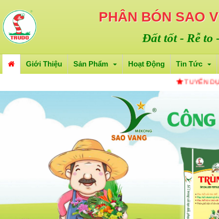
PHÂN BÓN SAO 
Đất tốt - Rễ to
Giới Thiệu
Sản Phẩm
Hoạt Động
Tin Tức
TUYỂN DỤNG