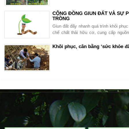
+ Chất đường : 12-14%
CỘNG ĐỒNG GIUN ĐẤT VÀ SỰ P
TRỒNG
Giun đất đẩy nhanh quá trình khôi phục đ
chế chất thải hữu cơ, cung cấp nguồn
khác, chúng giúp phục hồi các hệ sinh t
mặt đất.
Khôi phục, cân bằng ‘sức khỏe đ
Hãy bảo vệ và tạo điều kiện để giun đất tá
Phục hồi sầu riêng bị ng
quả bộ sản phẩm Sao V
Trùn đỏ - Argi3