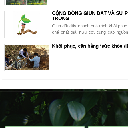
+ Chất đường : 12-14%
CỘNG ĐỒNG GIUN ĐẤT VÀ SỰ P
TRỒNG
Giun đất đẩy nhanh quá trình khôi phục đ
chế chất thải hữu cơ, cung cấp nguồn
khác, chúng giúp phục hồi các hệ sinh t
mặt đất.
Khôi phục, cân bằng ‘sức khỏe đ
Hãy bảo vệ và tạo điều kiện để giun đất tá
Phục hồi sầu riêng bị ng
quả bộ sản phẩm Sao V
Trùn đỏ - Argi3