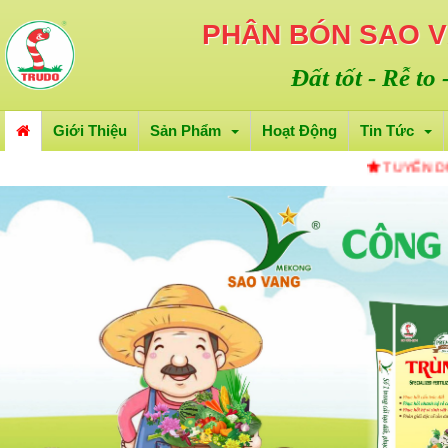
PHÂN BÓN SAO 
Đất tốt - Rễ to
Giới Thiệu
Sản Phẩm
Hoạt Động
Tin Tức
TUYỂN DỤNG