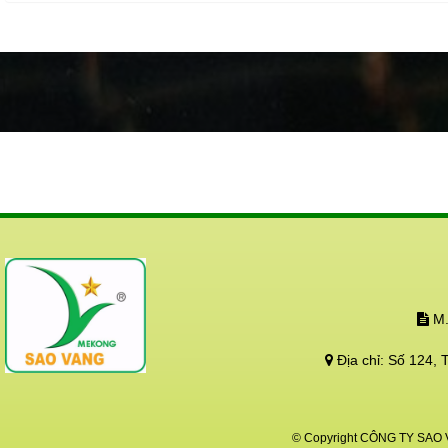
động cả trên và dưới
Hãy bảo vệ và tạo đi
tái sinh!!!
M.
Địa chỉ:
Số 124, 
© Copyright CÔNG TY SAO VÀ