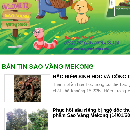
BẢN TIN SAO VÀNG MEKONG
ĐẶC ĐIỂM SINH HỌC VÀ CÔNG
Thành phần hóa học trong cơ thể bao
chất khô khoảng 15-20%. Hàm lượng các
khô như sau :
+ Protein : 50-75%
Phục hồi sầu riêng bị ngộ độc thu
phẩm Sao Vàng Mekong (14/01/202
+ Lipid : 7- 10%