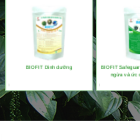
BIOFIT Dinh dưỡng
BIOFIT Safeguar
ngừa và ức 
:
: