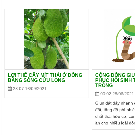
LỢI THẾ CÂY MÍT THÁI Ở ĐỒNG
CỘNG ĐỒNG GIU
BẰNG SÔNG CỬU LONG
PHỤC HỒI SINH 
TRỒNG
23:07 16/09/2021
00:02 28/06/2021
Giun đất đẩy nhanh 
đất, tăng độ phì nhiê
chất thải hữu cơ, c
ăn cho nhiều loài độ
giúp phục hồi các hệ